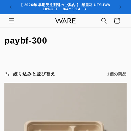
コンテ
【 2026年 早期受注割引のご案内 】 紙重箱 UTSUWA
ンツに
新商品
10%OFF 8/4〜9/14
進む
カ
ー
ト
コ
paybf-300
レ
ク
シ
絞り込みと並び替え
1個の商品
ョ
ン
: