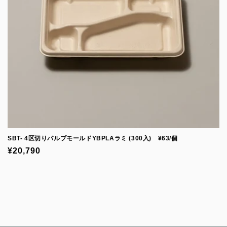
SBT- 4区切りパルプモールドYBPLAラミ (300入) ¥63/個
通
¥20,790
常
価
格