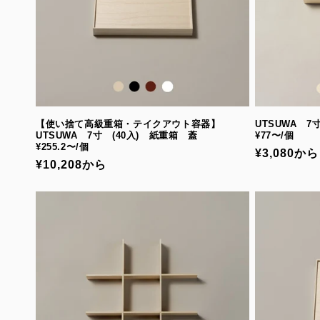
【使い捨て高級重箱・テイクアウト容器】
UTSUWA 
UTSUWA 7寸 (40入) 紙重箱 蓋
¥77〜/個
¥255.2〜/個
通
¥3,080から
通
¥10,208から
常
常
価
価
格
格