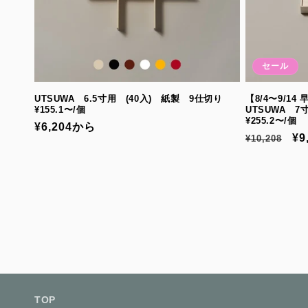
セール
UTSUWA 6.5寸用 (40入) 紙製 9仕切り
【8/4〜9/1
¥155.1〜/個
UTSUWA 
¥255.2〜/個
通
¥6,204から
通
セ
¥9
¥10,208
常
常
ー
価
価
ル
格
格
価
格
TOP