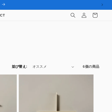
ロ
カ
グ
ー
CT
イ
ト
ン
並び替え:
6個の商品