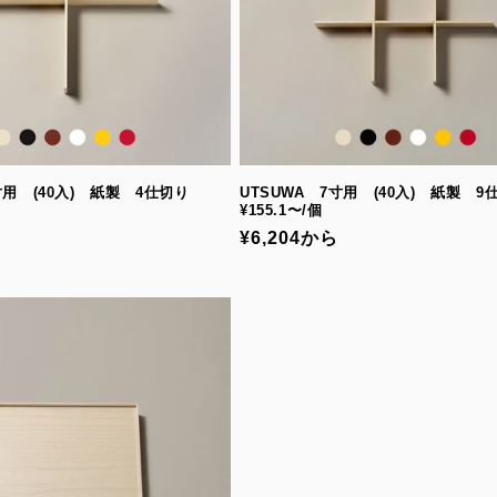
7寸用 (40入) 紙製 4仕切り
UTSUWA 7寸用 (40入) 紙製 
¥155.1〜/個
通
¥6,204から
常
価
格