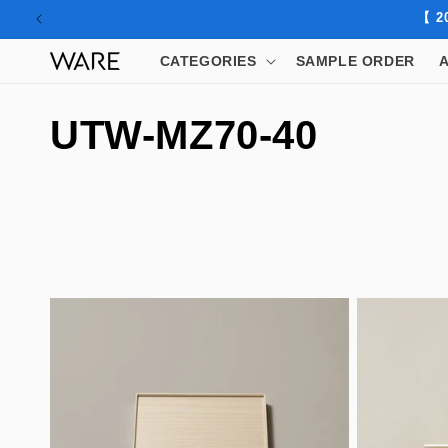
コンテ
【 2
ンツに
進む
CATEGORIES
SAMPLE ORDER
コ
UTW-MZ70-40
レ
ク
シ
ョ
ン
: