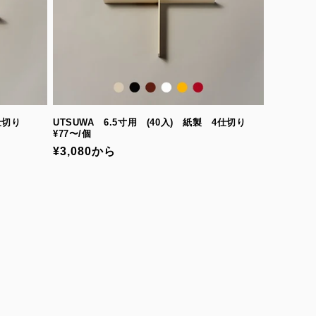
9仕切り
UTSUWA 6.5寸用 (40入) 紙製 4仕切り
¥77〜/個
通
¥3,080から
常
価
格