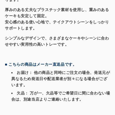
キ
キ
ト
ト
厚みのある丈夫なプラスチック素材を使用し、重みのある
レ
レ
ケーキも安定して固定。
ー
ー
安心感のある使い心地で、テイクアウトシーンをしっかり
[デ
[デ
サポートします。
コ
コ
レ
レ
シンプルなデザインで、さまざまなケーキやシーンに合わ
ー
ー
せやすい実用性の高いトレーです。
シ
シ
ョ
ョ
ン
ン
■ こちらの商品はメーカー直送品です。
用]
用]
お届け：
他の商品と同時にご注文の場合、発送元が
(100
(100
異なるため
発送日や配送業者が別々
になる場合がござ
枚)
枚)
います。
の
の
数
数
欠品：
万が一、欠品等でご希望日に間に合わない場
量
量
合は、別途当店よりご連絡いたします。
を
を
減
増