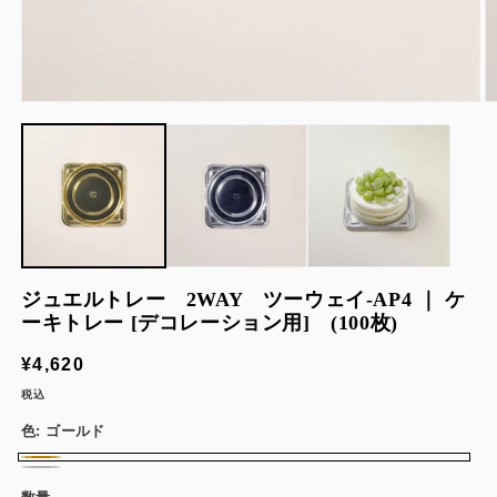
モ
ー
ダ
ル
で
メ
デ
ィ
ア
(1)
(2
ジュエルトレー 2WAY ツーウェイ-AP4 ｜ ケ
を
ーキトレー [デコレーション用] (100枚)
開
く
通
¥4,620
常
税込
価
色:
ゴールド
格
ゴ
シ