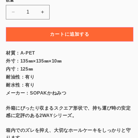
数量
数
ー
ル
量
ル
バ
ジ
ジ
ド
ー
ュ
ュ
エ
エ
カートに追加する
ル
ル
ト
ト
レ
レ
材質：A-PET
ー
ー
外寸：135㎜×135㎜×10㎜
2WAY
2WAY
内寸：125㎜
ツ
ツ
耐油性：有り
ー
ー
耐水性：有り
ウ
ウ
メーカー：SOPAKかねみつ
ェ
ェ
イ-
イ-
外箱にぴったり収まるスクエア形状で、持ち運び時の安定
AP4
AP4
感に定評のある2WAYシリーズ。
｜
｜
ケ
ケ
箱内でのズレを抑え、大切なホールケーキをしっかりと守
ー
ー
ります。