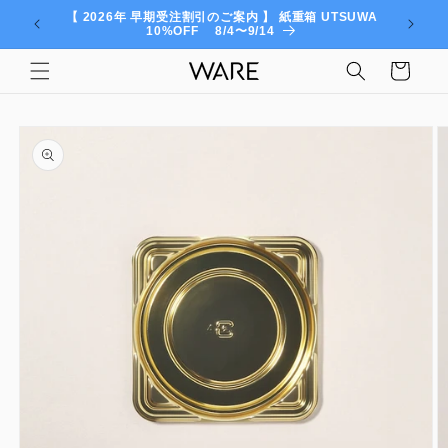
コンテ
【 2026年 早期受注割引のご案内 】 紙重箱 UTSUWA
ンツに
10%OFF 8/4〜9/14
進む
カ
ー
ト
商品情
報にス
キップ