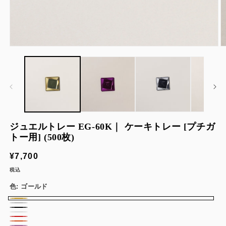
モ
ー
ダ
ル
で
メ
デ
ィ
ア
ジュエルトレー EG-60K｜ ケーキトレー [プチガ
(1)
(2
トー用] (500枚)
を
開
通
¥7,700
く
常
税込
価
色:
ゴールド
格
ゴ
シ
ブ
ー
ホ
ル
チ