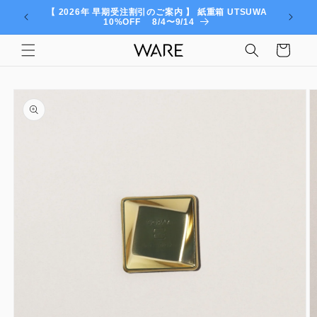
コンテ
【 2026年 早期受注割引のご案内 】 紙重箱 UTSUWA
ンツに
10%OFF 8/4〜9/14
進む
カ
ー
ト
商品情
報にス
キップ