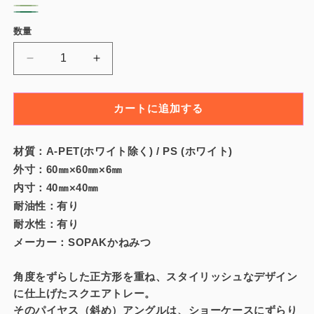
ラ
フ
ル
ワ
ア
バ
ェ
リ
ッ
レ
フ
ド
イ
メ
数量
数
ー
リ
ー
ク
イ
ォ
ト
ジ
量
ー
フ
ム
レ
ジ
ジ
ス
グ
オ
ス
ュ
ュ
ト
リ
レ
ト
エ
エ
カートに追加する
ー
ル
ル
ン
グ
ン
ト
ト
ジ
リ
レ
レ
材質：A-PET(ホワイト除く) / PS (ホワイト)
ー
ー
ー
外寸：60㎜×60㎜×6㎜
ン
EG-
EG-
内寸：40㎜×40㎜
60K
60K
耐油性：有り
｜
｜
耐水性：有り
ケ
ケ
メーカー：SOPAKかねみつ
ー
ー
キ
キ
角度をずらした正方形を重ね、スタイリッシュなデザイン
ト
ト
に仕上げたスクエアトレー。
レ
レ
そのパイヤス（斜め）アングルは、ショーケースにずらり
ー
ー