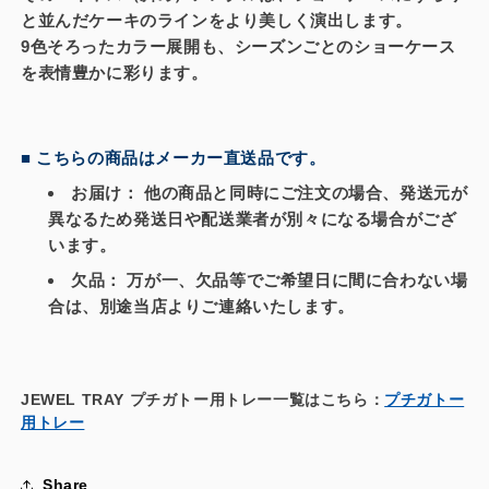
と並んだケーキのラインをより美しく演出します。
[プ
[プ
9色そろったカラー展開も、シーズンごとのショーケース
チ
チ
を表情豊かに彩ります。
ガ
ガ
ト
ト
ー
ー
用]
用]
■ こちらの商品はメーカー直送品です。
(500
(500
お届け：
他の商品と同時にご注文の場合、発送元が
枚)
枚)
異なるため
発送日や配送業者が別々
になる場合がござ
の
の
います。
数
数
欠品：
万が一、欠品等でご希望日に間に合わない場
量
量
合は、別途当店よりご連絡いたします。
を
を
減
増
ら
や
す
す
JEWEL TRAY プチガトー用トレー一覧はこちら：
プチガトー
用トレー
Share