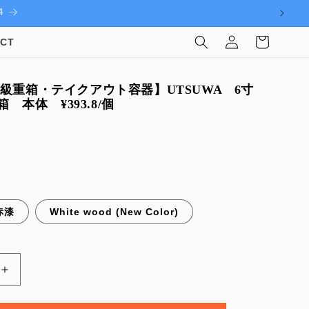
ました
ロ
カ
グ
ー
CT
イ
ト
ン
級重箱・テイクアウト容器】UTSUWA 6寸
箱 本体 ¥393.8/個
赤漆
White wood (New Color)
【使
い