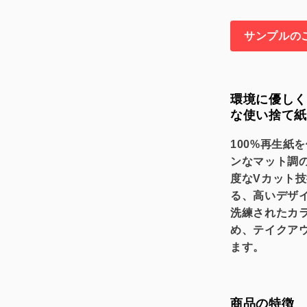
サンプルの
環境に優しく
な使い捨て紙
100%再生紙
ンなマット調
度なVカット
る、高いデザ
洗練されたカ
め、テイクア
ます。
商品の特徴