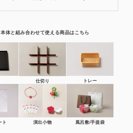
紙
重
箱
本
体
▼本体と組み合わせて使える商品はこちら
¥393.8/
個
の
数
量
を
増
トレー
仕切り
や
す
ート
演出小物
風呂敷/手提袋