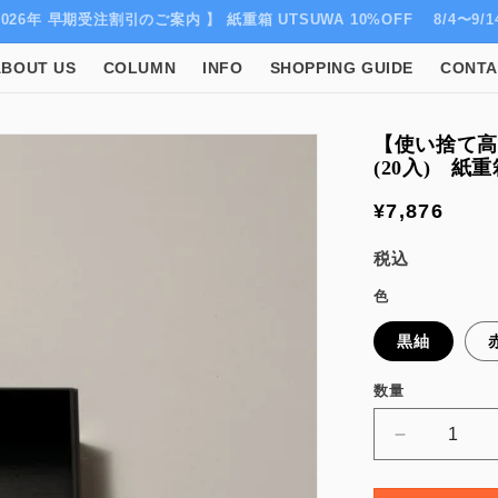
荷のご案内 ｜ 紙重箱 UTSUWA 6寸サイズ新色、和紙帯が入荷いたし
ABOUT US
COLUMN
INFO
SHOPPING GUIDE
CONTA
【使い捨て高
(20入) 紙重
通
¥7,876
常
税込
価
色
格
黒紬
数量
数
量
【使
い