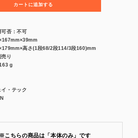
捨
カートに追加する
て
高
級
重
用可否：不可
箱・
167mm×39mm
テ
179mm×高さ(1段68/2段114/3段160)mm
イ
別売り
ク
63 g
ア
ウ
ト
容
ェイ・テック
器】
N
A
UTSUWA
6
寸
(20
入)
※こちらの商品は「本体のみ」です