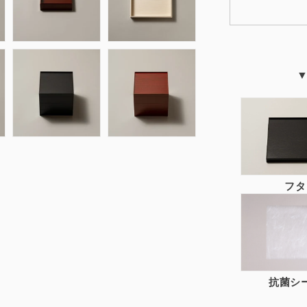
紙
重
箱
本
体
¥393.8/
個
の
数
量
を
減
フタ
ら
す
抗菌シ