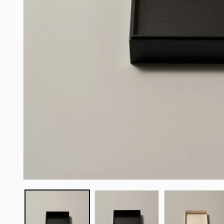
モ
ー
ダ
ル
で