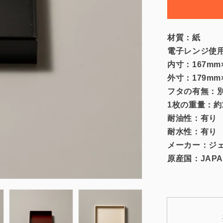
捨
て
高
級
材質：紙
重
電子レンジ使
箱・
内寸：167mm×
テ
外寸：179mm×
イ
フタの有無：
ク
1枚の重量：約1
ア
耐油性：有り
ウ
ト
耐水性：有り
容
メーカー：ジ
器】
原産国：JAPA
UTSUW
6
寸
(20
入)