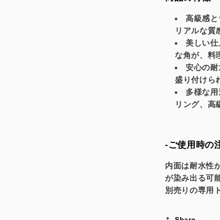
高級感と
リアルな質
美しい仕
な角が、料
安心の耐
盛り付けら
多様な用
リング、高
-ご使用時の
内面は耐水性
が染み出る可
別売りの専用
Share