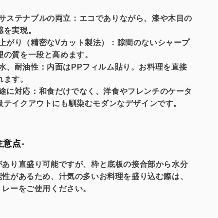
サステナブルの両立：エコでありながら、漆や木目の
感を実現。
上がり（精密なVカット製法）：隙間のないシャープ
理の質を一段と高めます。
水、耐油性：内面はPPフィルム貼り。お料理を直接
れます。
途に対応：和食だけでなく、洋食やフレンチのケータ
級テイクアウトにも馴染むモダンなデザインです。
注意点-
があり直盛り可能ですが、枠と底板の接合部から水分
能性があるため、汁気の多いお料理を盛り込む際は、
トレーをご使用ください。