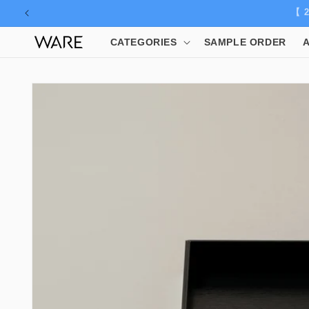
コンテ
新商品入
ンツに
進む
CATEGORIES
SAMPLE ORDER
商品情
報にス
キップ