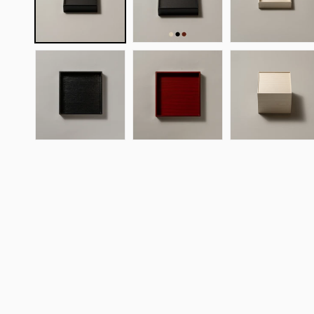
メ
デ
ィ
ア
(1)
を
開
く